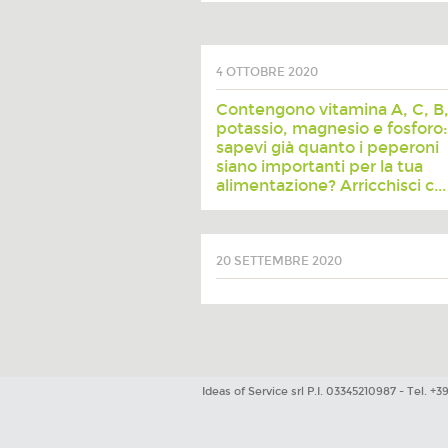
4 OTTOBRE 2020
Contengono vitamina A, C, B,
potassio, magnesio e fosforo:
sapevi già quanto i peperoni
siano importanti per la tua
alimentazione? Arricchisci c...
20 SETTEMBRE 2020
Ideas of Service srl P.I. 03345210987 - Tel. +