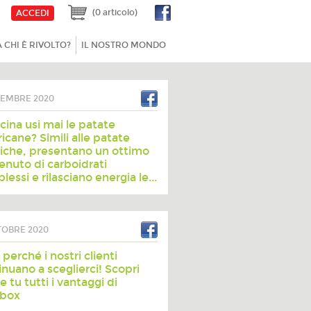
(0 articolo)
ACCEDI
A CHI È RIVOLTO?
IL NOSTRO MONDO
VEMBRE 2020
ucina usi mai le patate
icane? Simili alle patate
siche, presentano un ottimo
enuto di carboidrati
essi e rilasciano energia le...
TOBRE 2020
perché i nostri clienti
inuano a sceglierci! Scopri
 tu tutti i vantaggi di
tbox