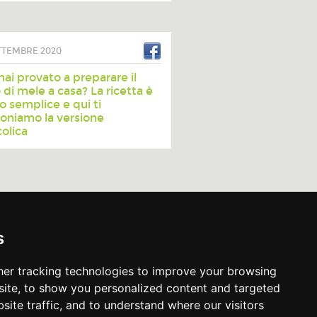
TTEMBRE 2020
mai provato a preparare il
 di mele a casa? La ricetta è
o semplice e qui ti
oniamo la versione
colica
s
Successivo »
er tracking technologies to improve your browsing
oni
-
Cookie Policy
-
Impostazione cookies
ite, to show you personalized content and targeted
site traffic, and to understand where our visitors