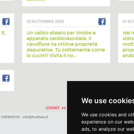
29 SETTEMBRE 2020
24 SE
 E,
Un valido alleato per tiroide e
Hai 
apparato cardiovascolare, il
sidro
cavolfiore ha ottime proprietà
molt
depurative. Tu solitamente come
prop
lo cucini? Visita il no...
anal
We use cookie
1
2
3
4
5
6
7
...
44
We use cookies and oth
Credits
-
Privacy
-
Termini e condizi
39 0308140113 -
info@fruitbox.it
experience on our webs
ads, to analyze our web