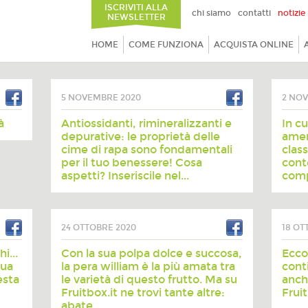
ISCRIVITI ALLA
chi siamo
contatti
notizie
NEWSLETTER
HOME
COME FUNZIONA
ACQUISTA ONLINE
5 NOVEMBRE 2020
2 NO
à
Antiossidanti, rimineralizzanti e
In c
depurative: le proprietà delle
amer
cime di rapa sono fondamentali
clas
per il tuo benessere! Cosa
cont
aspetti? Inseriscile nel...
compl
24 OTTOBRE 2020
18 OT
i...
Con la sua polpa dolce e succosa,
Ecco 
tua
la pera william è la più amata tra
cont
esta
le varietà di questo frutto. Ma su
anche
Fruitbox.it ne trovi tante altre:
Frui
abate,...