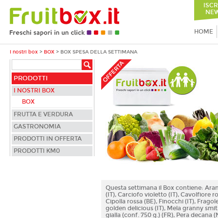
ISCR
NEW
HOME
I nostri box
>
BOX
>
BOX SPESA DELLA SETTIMANA
OFFERTA
PRODOTTI
I NOSTRI BOX
BOX
FRUTTA E VERDURA
GASTRONOMIA
PRODOTTI IN OFFERTA
PRODOTTI KM0
Questa settimana il Box contiene: Ara
(IT), Carciofo violetto (IT), Cavolfiore r
Cipolla rossa (BE), Finocchi (IT), Fragol
golden delicious (IT), Mela granny smit
gialla (conf. 750 g.) (FR), Pera decana (