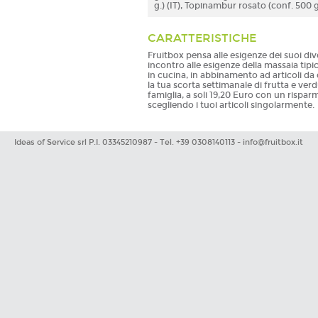
g.) (IT), Topinambur rosato (conf. 500 g.
CARATTERISTICHE
Fruitbox pensa alle esigenze dei suoi div
incontro alle esigenze della massaia tipi
in cucina, in abbinamento ad articoli da 
la tua scorta settimanale di frutta e ver
famiglia, a soli 19,20 Euro con un risparm
scegliendo i tuoi articoli singolarmente.
Ideas of Service srl P.I. 03345210987 - Tel. +39 0308140113 -
info@fruitbox.it