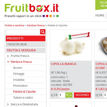
ISCR
NEW
HOME
Frutta e verdura
>
Verdura fresca
>
Patate & Cipolle
PRODOTTI
I NOSTRI BOX
FRUTTA E VERDURA
Frutta fresca
Verdura fresca
CIPOLLA BIANCA
CIPOLL
Aromi
(CONF. 
(€ 1,96/kg.)
(€ 6,07/
Ortaggi
1
CATEGORIA:
CATEGOR
Insalata
Italia
ORIGINE:
ORIGINE:
60/80
CALIBRO:
CALIBRO:
Pomodori
€ 0,29/pezzo
€ 1,82/
Patate & Cipolle
+
-
Q.TÀ
Q.TÀ
Tuberi e radici
Secca e Disidratata