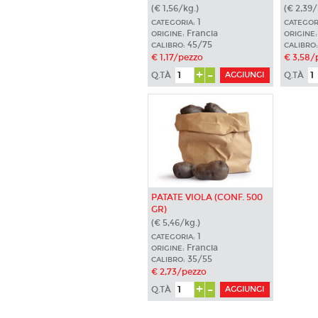
(€ 1,56/kg.)
(€ 2,39/
1
CATEGORIA:
CATEGOR
Francia
ORIGINE:
ORIGINE:
45/75
CALIBRO:
CALIBRO:
€ 1,17/pezzo
€ 3,58/
+
-
Q.TÀ
Q.TÀ
PATATE VIOLA (CONF. 500
GR)
(€ 5,46/kg.)
1
CATEGORIA:
Francia
ORIGINE:
35/55
CALIBRO:
€ 2,73/pezzo
+
-
Q.TÀ