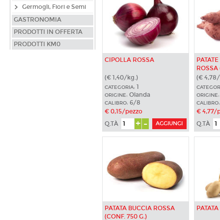
Germogli, Fiori e Semi
GASTRONOMIA
PRODOTTI IN OFFERTA
PRODOTTI KM0
CIPOLLA ROSSA
PATATE
ROSSA (
(€ 1,40/kg.)
(€ 4,78/
1
CATEGORIA:
CATEGOR
Olanda
ORIGINE:
ORIGINE:
6/8
CALIBRO:
CALIBRO:
€ 0,15/pezzo
€ 4,77/
+
-
Q.TÀ
Q.TÀ
PATATA BUCCIA ROSSA
PATATA
(CONF. 750 G.)